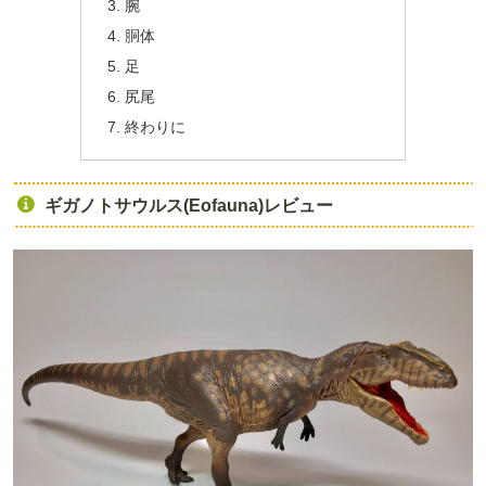
腕
胴体
足
尻尾
終わりに
ギガノトサウルス(Eofauna)レビュー