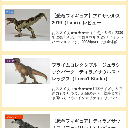
るのを期待していたんですけどね。私は前
売り券を買っていたんですが、それでも入
館まで3...
PAPO
【恐竜フィギュア】アロサウルス
2019（Papo）レビュー
おススメ度★★★★☆（４点／５点）2008
年に発売されたアロサウルス のリペイント
バージョンです。2008年ver.では全体的な
塗装は茶色と緑色の組み合わせでしたが、
2019ver.から緑色が赤茶色に変更されてい
ます。背中が赤く塗られていて...
その他
プライムコレクタブル ジュラシ
ックパーク ティラノサウルス・
レックス（Prime1 Studio）
おススメ度：★★★★★1/38サイズなので
迫力もありつつ、細部の造形・塗装まで行
き届いているハイクオリティぶり。ジュラ
シックパークのライセンスを取っているの
で、ティラノサウルス好きだけじゃなく、
JPファンも買いです。今回取り上げるのは
プライ...
フェバリット
【恐竜フィギュア】ティラノサウ
ルス（フェバリット）レビュー