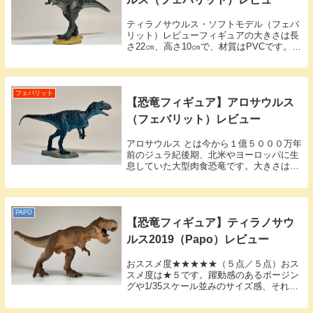
ティラノサウルス・ソフトモデル（フェバ
リット）レビューフィギュアの大きさは長
さ22㎝、高さ10㎝で、材質はPVCです。恐
竜＋台座のセットで、右足裏で接続しま
す。カラーは黒色基調でとてもシブく仕上
がっています。ティラノサウルスは体全体
に比べて...
フェバリット
【恐竜フィギュア】アロサウルス
（フェバリット）レビュー
アロサウルス とは今から１億５０００万年
前のジュラ紀後期、北米やヨーロッパに生
息していた大型肉食恐竜です。大きさは全
長８〜１２m、体重約２トンと推定されて
おり、２本の後ろ足で立ち、大きな頭と長
い尻尾でバランスを取るように歩いていま
した。ティ...
PAPO
【恐竜フィギュア】ティラノサウ
ルス2019（Papo）レビュー
おススメ度★★★★★（５点／５点）おス
スメ度は★５です。躍動感のあるポージン
グや1/35スケール並みのサイズ感、それと
アゴの噛み合わせの精緻さなど定価5,000
円の価値は十分あります。このフィギュア