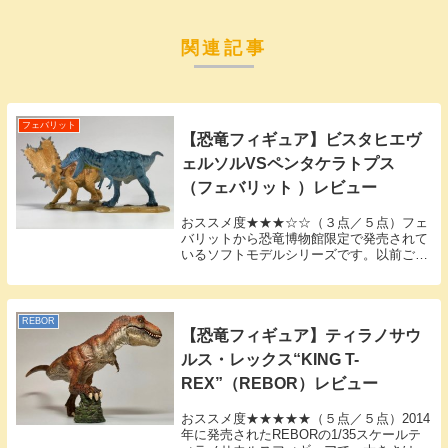
関連記事
フェバリット
【恐竜フィギュア】ビスタヒエヴ
ェルソルVSペンタケラトプス
（フェバリット ）レビュー
おススメ度★★★☆☆（３点／５点）フェ
バリットから恐竜博物館限定で発売されて
いるソフトモデルシリーズです。以前ご紹
介した「ズケンティラヌスVSシノケラト
プス」や「ユウティラヌス・ザ・デュエ
ル」と同じく、2016年福井県立恐竜博物館
開催の「恐...
REBOR
【恐竜フィギュア】ティラノサウ
ルス・レックス“KING T-
REX”（REBOR）レビュー
おススメ度★★★★★（５点／５点）2014
年に発売されたREBORの1/35スケールテ