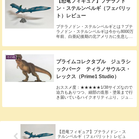
【恐竜フィギュア】プテラノド
ン・ステルンベルギ（フェバリッ
ト）レビュー
プテラノドン・ステルンベルギとは？プテ
ラノドン・ステルンベルギは今から8000万
年前、白亜紀後期の北アメリカに生息して
いた翼竜です。プテラノドンにはロンギケ
プス種とステルンベルギ種の２種類がいま
したが、それぞれ後頭部のトサカの形が違
い、ロン...
その他
プライムコレクタブル ジュラシ
ックパーク ティラノサウルス・
レックス（Prime1 Studio）
おススメ度：★★★★★1/38サイズなので
迫力もありつつ、細部の造形・塗装まで行
き届いているハイクオリティぶり。ジュラ
シックパークのライセンスを取っているの
で、ティラノサウルス好きだけじゃなく、
JPファンも買いです。今回取り上げるのは
プライ...
【恐竜フィギュア】プテラノドン・ス
テルンベルギ（フェバリット）レビュ