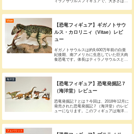
ィラノサウルスフィギュアで、大きさは全
長36cm、高さ17㎝、重さは約1kgありま
す。PVC製で固く、表面を押してもほとん
ど凹みません。映画ジュラシックパ...
Vitae
【恐竜フィギュア】ギガノトサウ
ルス・カロリニィ（Vitae）レビ
ュー
ギガノトサウルスは約9,600万年前の白亜
紀後期、南アメリカに生息していた巨大肉
食恐竜です。体長はティラノサウルスと同
等の約１３m、体重は６〜８トンと推定さ
れています。１９９３年にはじめて化石が
発掘され、ティラノサウルスよりも大きな
肉食恐竜...
海洋堂
【恐竜フィギュア】恐竜発掘記７
（海洋堂）レビュー
恐竜発掘記７とは？今回は、2018年12月に
発売された恐竜発掘記７（海洋堂）のレビ
ューになります。このフィギュアは海洋堂
のカプセルQ恐竜シリーズ第７弾です。過
去に海洋堂の別シリーズで製作されたフィ
ギュアの焼き回しになっているものもある
みたい...
フェバリット