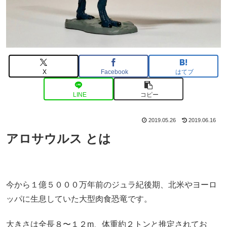
X
Facebook
はてブ
LINE
コピー
2019.05.26
2019.06.16
アロサウルス とは
今から１億５０００万年前のジュラ紀後期、北米やヨーロ
ッパに生息していた大型肉食恐竜です。
大きさは全長８〜１２m、体重約２トンと推定されてお