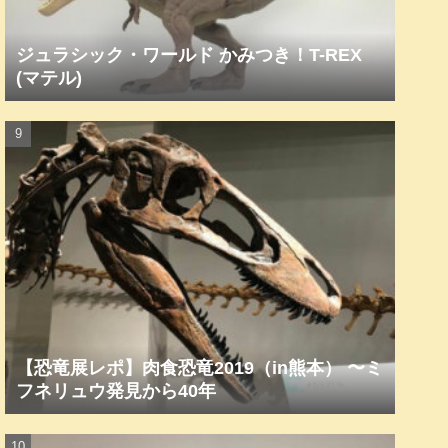
ジュラシック・ワールド かみつき！T-REX
(マテル)
【恐竜展レポ】肉食恐竜2019（in熊本） 〜ミ
フネリュウ発見から40年