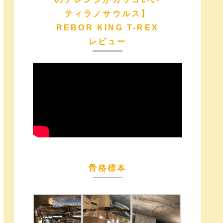
ティラノサウルス】
REBOR KING T-REX
レビュー
骨格標本