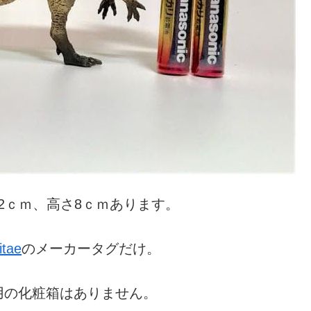
2ｃｍ、高さ8ｃｍあります。
itae
のメーカータグだけ。
用の化粧箱はありません。