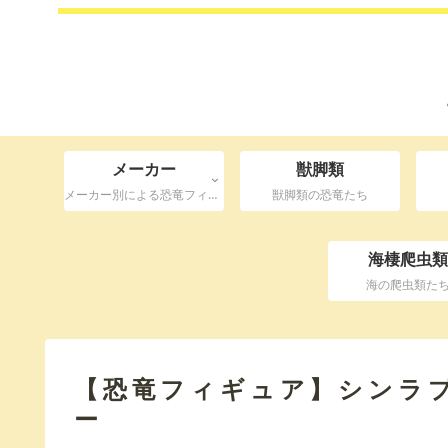
メーカー
獣脚類
メーカー別による恐竜フィギュア分類
獣脚類の恐竜たち
海棲爬虫類
海の爬虫類た
【恐竜フィギュア】シンラプ
ー