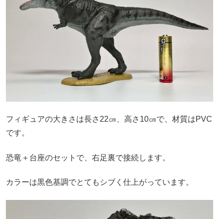
フィギュアの大きさは長さ
22
㎝、高さ
10
㎝で、材質は
PVC
です。
恐竜＋台座のセットで、右足裏で接続します。
カラーは黒色基調でとてもシブく仕上がっています。