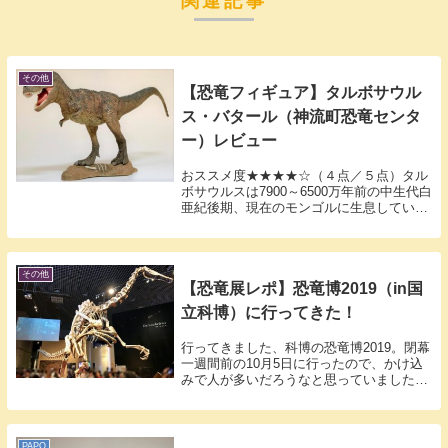
関連記事
その他
【恐竜フィギュア】タルボサウル
ス・バタール（神流町恐竜センタ
ー）レビュー
おススメ度★★★★☆（４点／５点）タル
ボサウルスは7900～6500万年前の中生代白
亜紀後期、現在のモンゴルに生息していた
大型肉食恐竜です。名前は「警告するトカ
ゲ」という意味です。ティラノサウルスに
非常に似ていますが、前肢がやや短めなの
と高...
その他
【恐竜展レポ】恐竜博2019（in国
立科博）に行ってきた！
行ってきました、科博の恐竜博2019。閉幕
一週間前の10月5日に行ったので、かけ込
みで人が多いだろうなと思っていました
が、予想どおり多かった。少しはすいてい
るのを期待していたんですけどね。私は前
売り券を買っていたんですが、それでも入
館まで3...
PAPO