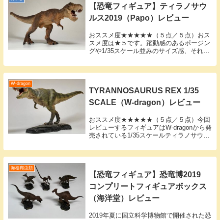
【恐竜フィギュア】ティラノサウ
ルス2019（Papo）レビュー
おススメ度★★★★★（５点／５点）おス
スメ度は★５です。躍動感のあるポージン
グや1/35スケール並みのサイズ感、それと
アゴの噛み合わせの精緻さなど定価5,000
円の価値は十分あります。このフィギュア
は2019年にPapoから発売されたもので...
W-dragon
TYRANNOSAURUS REX 1/35
SCALE（W-dragon）レビュー
おススメ度★★★★★（５点／５点）今回
レビューするフィギュアはW-dragonから発
売されている1/35スケールティラノサウル
ス・レックスです。おススメ度は★５で、
アマゾンなどネットでは1万円前後で売ら
れていますが、ボリュームや精巧さを考
え...
海棲爬虫類
【恐竜フィギュア】恐竜博2019
コンプリートフィギュアボックス
（海洋堂）レビュー
2019年夏に国立科学博物館で開催された恐