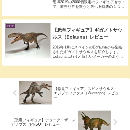
竜博2019の2000個限定のフィギュアセット
で、前売り券を買うと選べる特典の１つで
す。約50枚の写真付き 国立科学博物館開
催の恐竜博2019レポート 【恐竜展レポ】
恐竜博2019（in国立科博）に...
その他
【恐竜フィギュア】ギガノトサウ
ルス（Eofauna）レビュー
2019年1月にスペインのEofaunaから発売
されたギガノトサウルスを紹介します。
Eofaunaはわりと新しいメーカーのよう
で、私はこのフィギュアを通じて初めてこ
のメーカーを知りました。他にはマンモス
などのフィギュアを出しているようです
が...
【恐竜フィギュア】スピノサウルス・
エジプティアクス（W-dragon）レビュ
ー
【恐竜フィギュア】デューク・ザ・ス
ピノプス（PNSO）レビュー