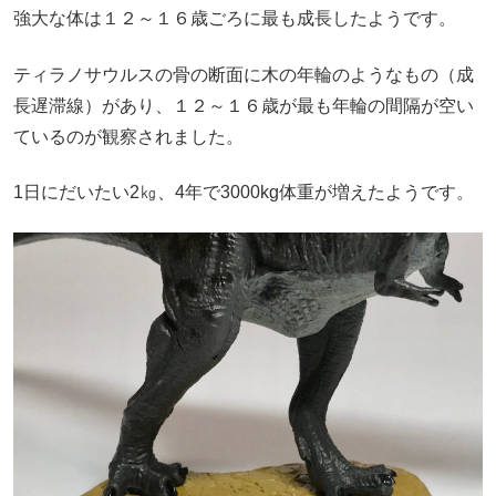
強大な体は１２～１６歳ごろに最も成長したようです。
ティラノサウルスの骨の断面に木の年輪のようなもの（成
長遅滞線）があり、１２～１６歳が最も年輪の間隔が空い
ているのが観察されました。
1日にだいたい
2
㎏、
4
年で
3000kg
体重が増えたようです。