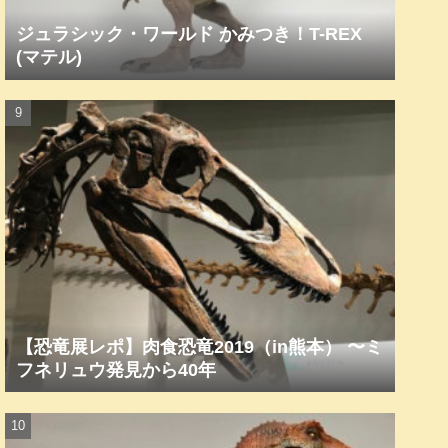
ジュラシック・ワールド かみつき！T-REX
(マテル)
【恐竜展レポ】肉食恐竜2019（in熊本） 〜ミ
フネリュウ発見から40年